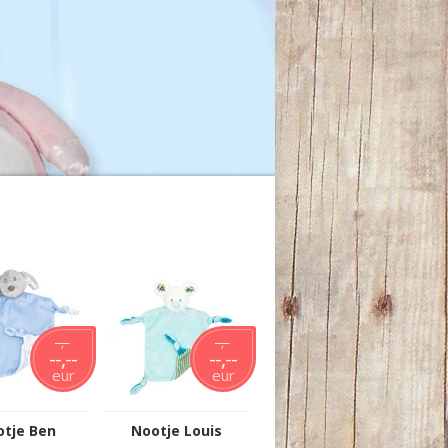
--,--
--,--
--,--
--,--
eur
eur
tje Ben
Nootje Louis