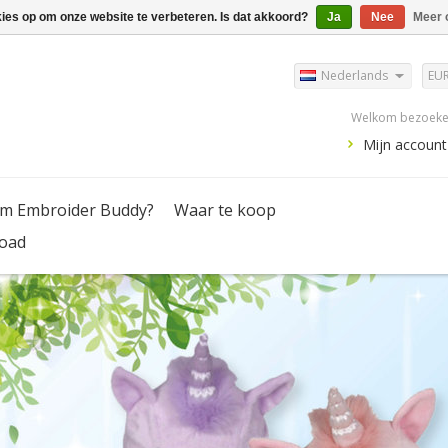
kies op om onze website te verbeteren. Is dat akkoord?
Ja
Nee
Meer 
Nederlands
EU
Welkom bezoeker
Mijn account
m Embroider Buddy?
Waar te koop
oad