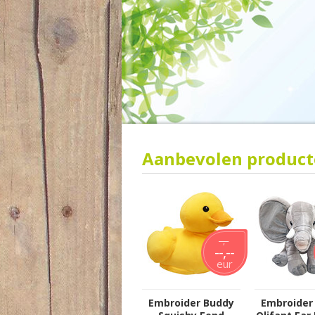
Aanbevolen produc
--,--
--,--
eur
Embroider Buddy
Embroider