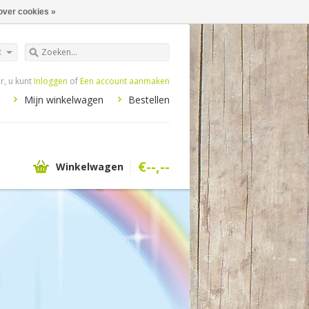
over cookies »
R
, u kunt
Inloggen
of
Een account aanmaken
Mijn winkelwagen
Bestellen
€--,--
Winkelwagen