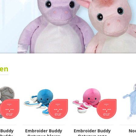
ten
--,--
--,--
--,--
--,--
--,--
--,--
eur
eur
eur
 Buddy
Embroider Buddy
Embroider Buddy
Noo