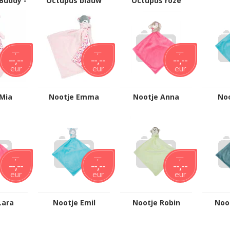
 Buddy -
Octupus blauw
Octupus roze
--,--
--,--
--,--
--,--
--,--
--,--
eur
eur
eur
Mia
Nootje Emma
Nootje Anna
Noo
--,--
--,--
--,--
--,--
--,--
--,--
eur
eur
eur
Lara
Nootje Emil
Nootje Robin
Noo