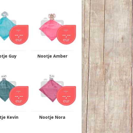
--,--
--,--
--,--
--,--
eur
eur
tje Guy
Nootje Amber
--,--
--,--
--,--
--,--
eur
eur
tje Kevin
Nootje Nora