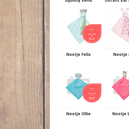
Squishy Eend
Olifant Ear
Grijs
--,--
--,--
eur
Nootje Felix
Nootje 
--,--
--,--
eur
Nootje Ollie
Nootje 