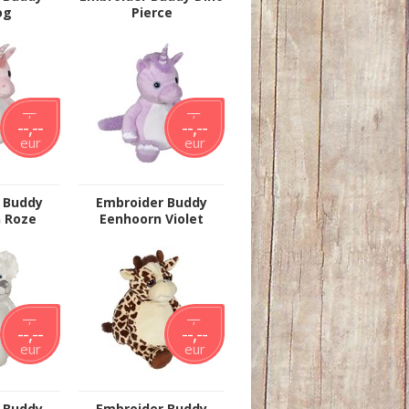
og
Pierce
--,--
--,--
--,--
--,--
eur
eur
 Buddy
Embroider Buddy
 Roze
Eenhoorn Violet
--,--
--,--
--,--
--,--
eur
eur
 Buddy
Embroider Buddy