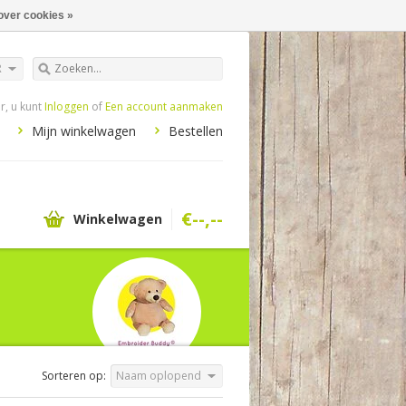
over cookies »
R
, u kunt
Inloggen
of
Een account aanmaken
Mijn winkelwagen
Bestellen
€--,--
Winkelwagen
Sorteren op:
Naam oplopend