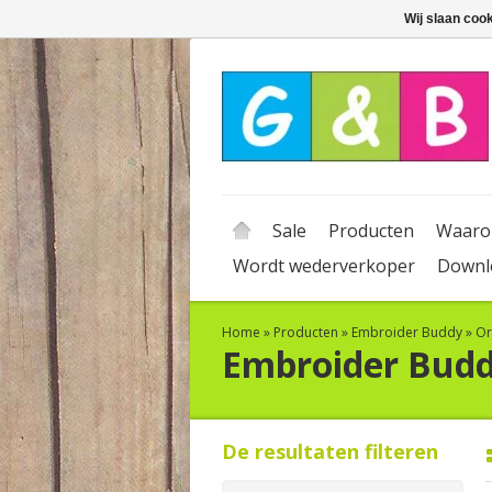
Wij slaan coo
Sale
Producten
Waaro
Wordt wederverkoper
Downl
Home
»
Producten
»
Embroider Buddy
»
Or
Embroider Bud
De resultaten filteren