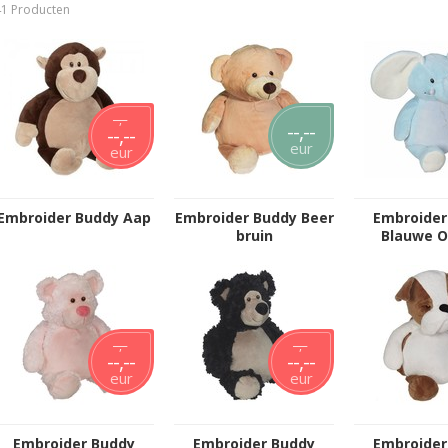
41 Producten
--,--
--,--
--,--
eur
eur
Embroider Buddy Aap
Embroider Buddy Beer
Embroider
bruin
Blauwe O
--,--
--,--
--,--
--,--
eur
eur
Embroider Buddy
Embroider Buddy
Embroider