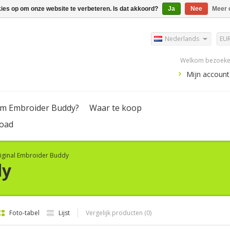
kies op om onze website te verbeteren. Is dat akkoord?
Ja
Nee
Meer 
Nederlands
EU
Welkom bezoeker
Mijn account
m Embroider Buddy?
Waar te koop
oad
iginal Embroider Buddy
dy
Foto-tabel
Lijst
Vergelijk producten (0)