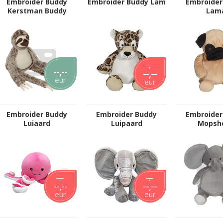
Embroider Buddy
Embroider Buddy Lam
Embroider
Kerstman Buddy
Lam
--,--
--,--
--,--
eur
eur
Embroider Buddy
Embroider Buddy
Embroider
Luiaard
Luipaard
Mopsh
--,--
--,--
--,--
--,--
eur
eur