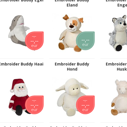
Eland
Enge
--,--
--,--
--,--
eur
eur
Embroider Buddy Haai
Embroider Buddy
Embroider
Hond
Husk
--,--
--,--
--,--
--,--
eur
eur