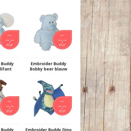
--,--
--,--
--,--
--,--
eur
eur
 Buddy
Embroider Buddy
lifant
Bobby beer blauw
--,--
--,--
--,--
--,--
eur
eur
 Buddy
Embroider Buddy Dino