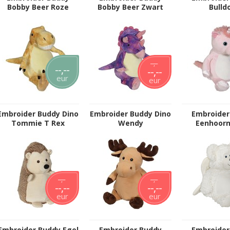
Bobby Beer Roze
Bobby Beer Zwart
Bulld
--,--
--,--
--,--
eur
eur
Embroider Buddy Dino
Embroider Buddy Dino
Embroider
Tommie T Rex
Wendy
Eenhoorn
--,--
--,--
--,--
--,--
eur
eur
Embroider Buddy Egel
Embroider Buddy
Embroider