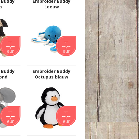
 Buddy
Embroider Buddy
a
Leeuw
--,--
--,--
--,--
--,--
eur
eur
 Buddy
Embroider Buddy
ond
Octupus blauw
--,--
--,--
--,--
--,--
eur
eur