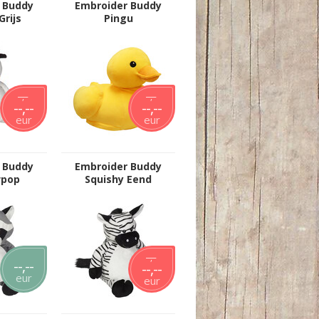
 Buddy
Embroider Buddy
Grijs
Pingu
--,--
--,--
--,--
--,--
eur
eur
 Buddy
Embroider Buddy
pop
Squishy Eend
--,--
--,--
--,--
eur
eur