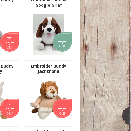
l
Googie Giraf
--,--
--,--
--,--
eur
eur
 Buddy
Embroider Buddy
y
Jachthond
--,--
--,--
--,--
--,--
eur
eur