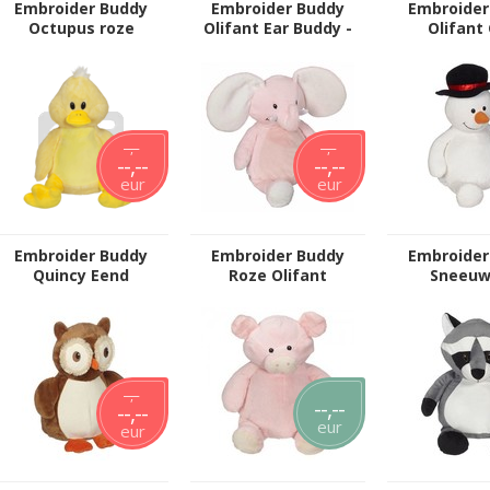
Embroider Buddy
Embroider Buddy
Embroider
Octupus roze
Olifant Ear Buddy -
Olifant 
Grijs
--,--
--,--
--,--
--,--
eur
eur
Embroider Buddy
Embroider Buddy
Embroider
Quincy Eend
Roze Olifant
Sneeuw
--,--
--,--
--,--
eur
eur