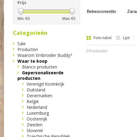
Prijs
Bebesconestilo
Zara
Min: €
0
Max: €
5
Categorieën
Foto-tabel
Lijst
Sale
Producten
0 Producten
Waarom Embroider Buddy?
Waar te koop
Blanco producten
Gepersonaliseerde
producten
Verenigd Koninkrijk
Duitsland
Denemarken
België
Nederland
Luxemburg
Oostenrijk
Zweden
Slovenië
Tsjechische Republiek