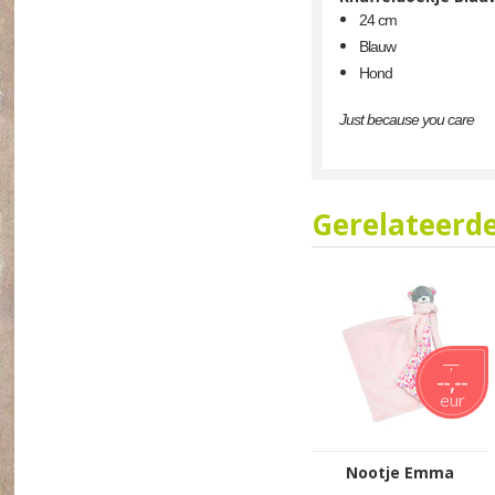
24 cm
Blauw
Hond
Just because you care
Gerelateerd
--,--
--,--
eur
Nootje Emma