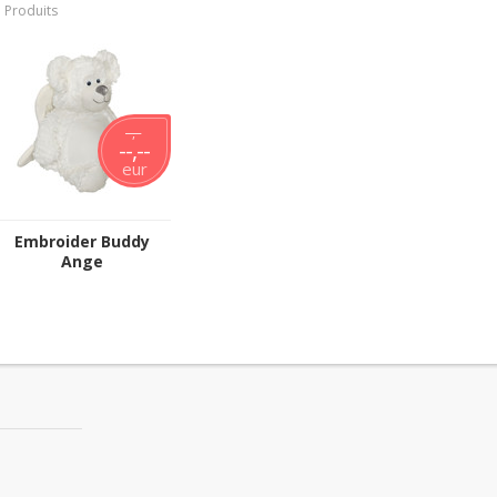
 Produits
--,--
--,--
eur
Embroider Buddy
Ange