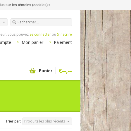
lus sur les témoins (cookies) »
R
iteur, vous pouvez
Se connecter
ou
S'inscrire
ompte
Mon panier
Paiement
€--,--
Panier
Trier par:
Produits les plus récents