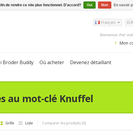
afin de rendre ce site plus fonctionnel. D'accord?
Oui
Non
En savoir p
Français
EU
Bienvenue cher vis
Mon c
i Broder Buddy
Où acheter
Devenez détaillant
és au mot-clé Knuffel
Grille
Liste
Comparer les produits (0)