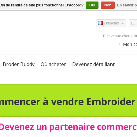
afin de rendre ce site plus fonctionnel. D'accord?
Oui
Non
En savoir p
Français
EU
Bienvenue cher vis
Mon c
i Broder Buddy
Où acheter
Devenez détaillant
mmencer à vendre Embroider
Devenez un partenaire commerc