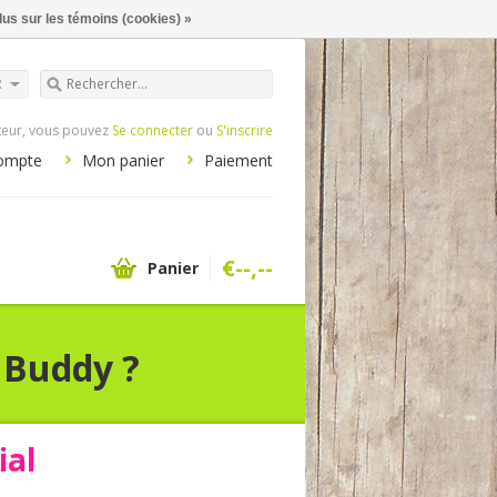
lus sur les témoins (cookies) »
R
iteur, vous pouvez
Se connecter
ou
S'inscrire
ompte
Mon panier
Paiement
€--,--
Panier
 Buddy ?
ial