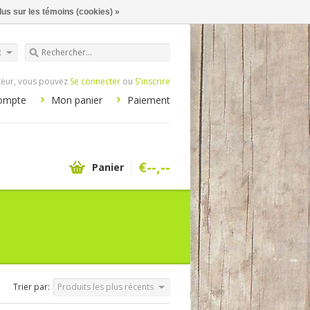
lus sur les témoins (cookies) »
R
iteur, vous pouvez
Se connecter
ou
S'inscrire
ompte
Mon panier
Paiement
€--,--
Panier
Trier par:
Produits les plus récents