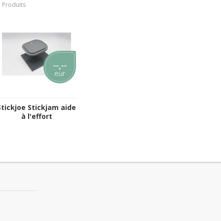
 Produits
--,--
eur
Stickjoe Stickjam aide
à l'effort