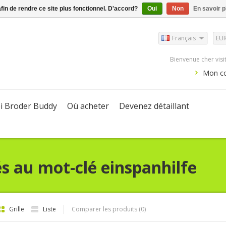
afin de rendre ce site plus fonctionnel. D'accord?
Oui
Non
En savoir p
Français
EU
Bienvenue cher vis
Mon c
i Broder Buddy
Où acheter
Devenez détaillant
és au mot-clé einspanhilfe
Grille
Liste
Comparer les produits (0)