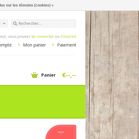
lus sur les témoins (cookies) »
R
iteur, vous pouvez
Se connecter
ou
S'inscrire
ompte
Mon panier
Paiement
€--,--
Panier
--,--