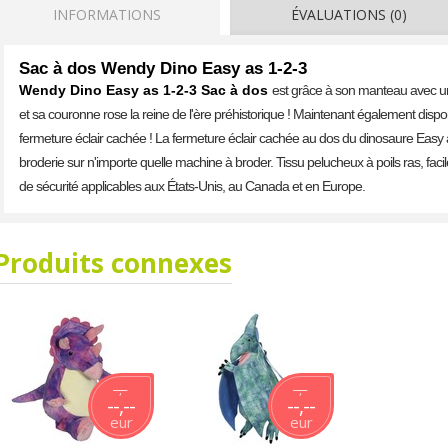
INFORMATIONS
ÉVALUATIONS (0)
Sac à dos Wendy Dino Easy as 1-2-3
Wendy Dino Easy as 1-2-3 Sac à dos
est grâce à son manteau avec une
et sa couronne rose la reine de l'ère préhistorique ! Maintenant également disp
fermeture éclair cachée ! La fermeture éclair cachée au dos du dinosaure Easy as
broderie sur n'importe quelle machine à broder. Tissu pelucheux à poils ras, fac
de sécurité applicables aux États-Unis, au Canada et en Europe.
Produits connexes
--,--
--,--
--,--
--,--
eur
eur