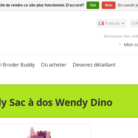
afin de rendre ce site plus fonctionnel. D'accord?
Oui
Non
En savoir p
Français
EU
Bienvenue cher vis
Mon c
i Broder Buddy
Où acheter
Devenez détaillant
dy
Sac à dos Wendy Dino