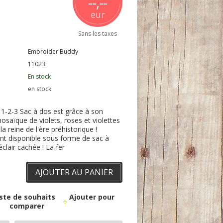
--,--
eur
Sans les taxes
Embroider Buddy
11023
En stock
en stock
1-2-3 Sac à dos est grâce à son
aïque de violets, roses et violettes
a reine de l'ère préhistorique !
t disponible sous forme de sac à
clair cachée ! La fer
AJOUTER AU PANIER
liste de souhaits
Ajouter pour
comparer