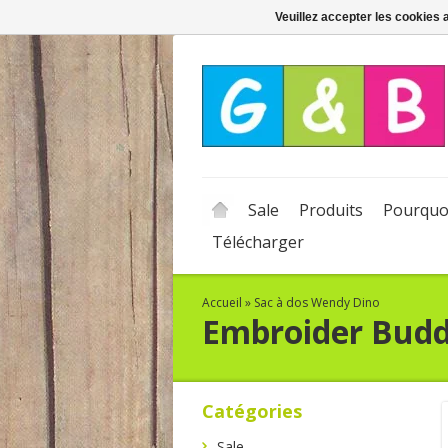
Veuillez accepter les cookies 
Sale
Produits
Pourquo
Télécharger
Accueil
»
Sac à dos Wendy Dino
Embroider Bud
Catégories
Sale