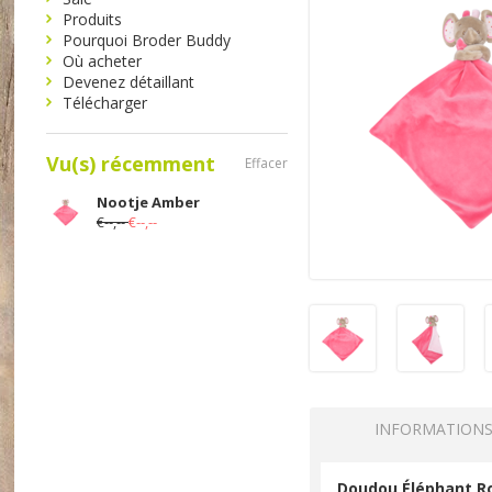
Produits
Pourquoi Broder Buddy
Où acheter
Devenez détaillant
Télécharger
Vu(s) récemment
Effacer
Nootje Amber
€--,--
€--,--
INFORMATION
Doudou Éléphant R