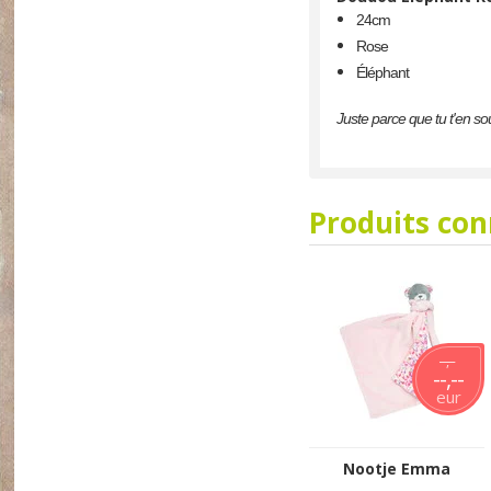
24cm
Rose
Éléphant
Juste parce que tu t'en so
Produits co
--,--
--,--
eur
Nootje Emma