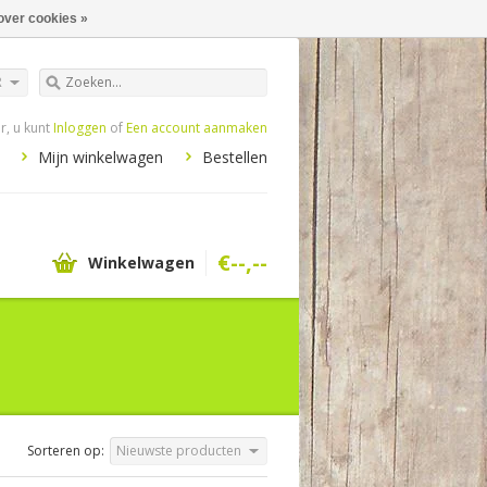
over cookies »
R
, u kunt
Inloggen
of
Een account aanmaken
Mijn winkelwagen
Bestellen
€--,--
Winkelwagen
Sorteren op:
Nieuwste producten