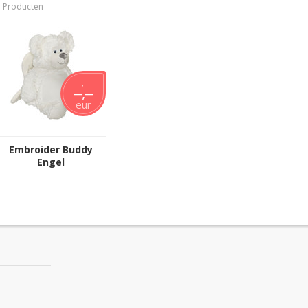
1 Producten
--,--
--,--
eur
Embroider Buddy
Engel