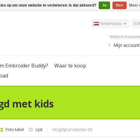
kies op om onze website te verbeteren. Is dat akkoord?
Ja
Nee
Meer 
Nederlands
EU
Welkom bezoeker
Mijn account
m Embroider Buddy?
Waar te koop
oad
gd met kids
Foto-tabel
Lijst
Vergelijk producten (0)