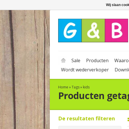
Wij slaan coo
Sale
Producten
Waaro
Wordt wederverkoper
Downl
Home
»
Tags
»
kids
Producten geta
De resultaten filteren