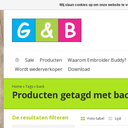
Wij slaan cookies op om onze website te v
Sale
Producten
Waarom Embroider Buddy?
Wordt wederverkoper
Download
Home
»
Tags
»
back
Producten getagd met ba
De resultaten filteren
Foto-tabel
Lijst