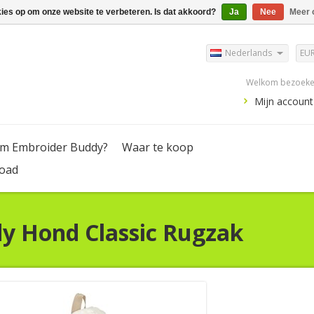
kies op om onze website te verbeteren. Is dat akkoord?
Ja
Nee
Meer 
Nederlands
EU
Welkom bezoeker
Mijn account
m Embroider Buddy?
Waar te koop
oad
dy
Hond Classic Rugzak