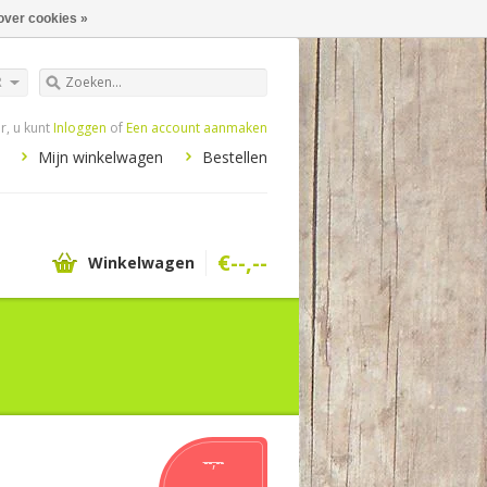
over cookies »
R
, u kunt
Inloggen
of
Een account aanmaken
Mijn winkelwagen
Bestellen
€--,--
Winkelwagen
--,--