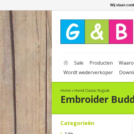
Wij slaan coo
Sale
Producten
Waaro
Wordt wederverkoper
Downl
Home
»
Hond Classic Rugzak
Embroider Bud
Categorieën
Sale