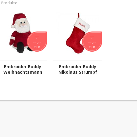
2 Produkte
--,--
--,--
--,--
--,--
eur
eur
Embroider Buddy
Embroider Buddy
Weihnachtsmann
Nikolaus Strumpf
Buddy
(Weihnachtssocke)