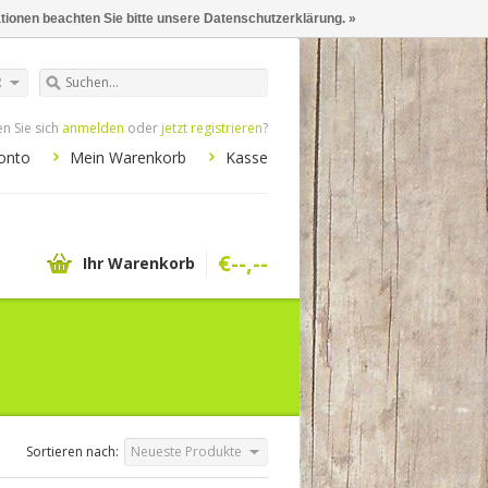
ationen beachten Sie bitte unsere Datenschutzerklärung. »
R
n Sie sich
anmelden
oder
jetzt registrieren
?
onto
Mein Warenkorb
Kasse
€--,--
Ihr Warenkorb
Sortieren nach:
Neueste Produkte