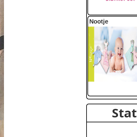
Nootje
Sta