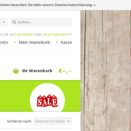
ationen beachten Sie bitte unsere Datenschutzerklärung. »
R
n Sie sich
anmelden
oder
jetzt registrieren
?
onto
Mein Warenkorb
Kasse
€--,--
Ihr Warenkorb
Sortieren nach:
Neueste Produkte