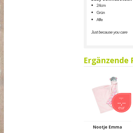
24cm
Grün
Affe
Just because you care
Ergänzende 
--,--
--,--
eur
Nootje Emma