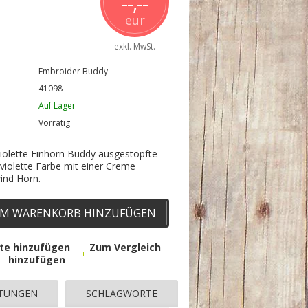
--,--
eur
exkl. MwSt.
Embroider Buddy
41098
Auf Lager
Vorrätig
Violette Einhorn Buddy ausgestopfte
 violette Farbe mit einer Creme
ind Horn.
M WARENKORB HINZUFÜGEN
ste hinzufügen
Zum Vergleich
hinzufügen
TUNGEN
SCHLAGWORTE