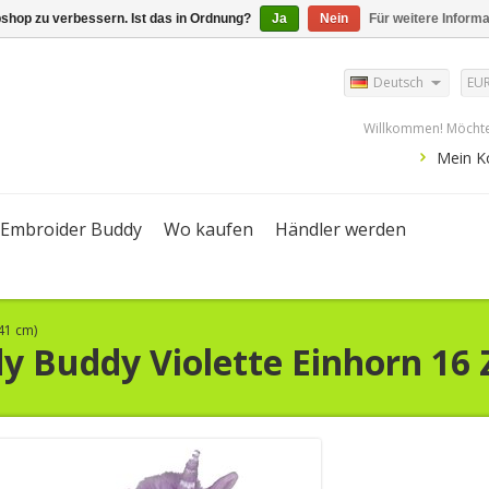
shop zu verbessern. Ist das in Ordnung?
Ja
Nein
Für weitere Inform
Deutsch
EU
Willkommen! Möchte
Mein K
Embroider Buddy
Wo kaufen
Händler werden
(41 cm)
dy
Buddy Violette Einhorn 16 Z