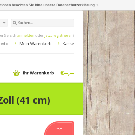
ationen beachten Sie bitte unsere Datenschutzerklärung. »
R
n Sie sich
anmelden
oder
jetzt registrieren
?
onto
Mein Warenkorb
Kasse
€--,--
Ihr Warenkorb
oll (41 cm)
--,--